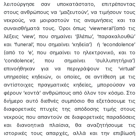
λειτούργησε σαν υποκατάστατο, επιτρέποντας
στους ανθρώπους να ‘μαζευτούν’, να τιμήσουν τους
νεκρούς, να μοιραστούν τις αναμνήσεις και τα
συναισθήματά τους. Όροι όπως ‘viewneral’(από τις
λέξεις ‘view’, που σημαίνει ‘βλέπω’, ‘παρακαλουθώ’
και ‘funeral’, που σημαίνει ‘κηδεία’) ή ‘econdolence’
(από το ‘e’, που σημαίνει το ηλεκτρονικό, και το
‘condolence’, που σημαίνει ‘συλλυπητήρια’)
επινοήθηκαν για να περιγράψουν τις ‘virtual’
υπηρεσίες κηδειών, οι οποίες, σε αντίθεση με τις
αντίστοιχες πραγματικές κηδείες, μπορούσαν να
φέρουν ‘κοντά’ ανθρώπους από όλον τον κόσμο. Στο
διήμερο αυτό διεθνές συμπόσιο θα εξετάσουμε τις
διαφορετικές πτυχές της απόδοσης τιμής στους
νεκρούς που απαντούν σε διαφορετικές παραδόσεις
και διανοητικά πλαίσια, θα αναζητήσουμε τις
ιστορικές τους απαρχές, αλλά και την επιβίωσή