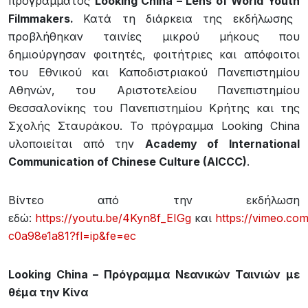
προγράμματος
Looking
China
– Lens
of
World
Youth
Filmmakers
.
Κατά τη διάρκεια της εκδήλωσης
προβλήθηκαν ταινίες μικρού μήκους που
δημιούργησαν φοιτητές, φοιτήτριες και απόφοιτοι
του Εθνικού και Καποδιστριακού Πανεπιστημίου
Αθηνών, του Αριστοτελείου Πανεπιστημίου
Θεσσαλονίκης του Πανεπιστημίου Κρήτης και της
Σχολής Σταυράκου. Το πρόγραμμα Looking China
υλοποιείται από την
Academy of International
Communication of Chinese Culture (AICCC)
.
Βίντεο από την εκδήλωση
εδώ:
https://youtu.be/4Kyn8f_EIGg
και
https://vimeo.co
c0a98e1a81?fl=ip&fe=ec
Looking
China
– Πρόγραμμα Νεανικών Ταινιών με
θέμα την Κίνα